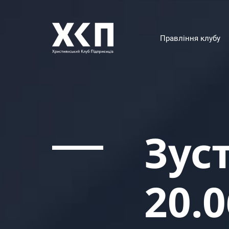
Правління клубу
Зус
20.0